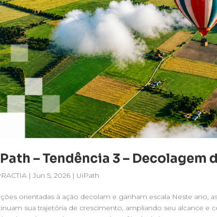
Path – Tendência 3 – Decolagem 
PRACTIA
|
Jun 5, 2026
|
UiPath
ções orientadas à ação decolam e ganham escala Neste ano, as
inuam sua trajetória de crescimento, ampliando seu alcance e