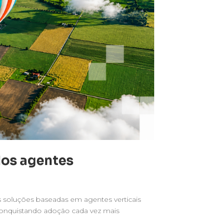
dos agentes
 soluções baseadas em agentes verticais
 conquistando adoção cada vez mais