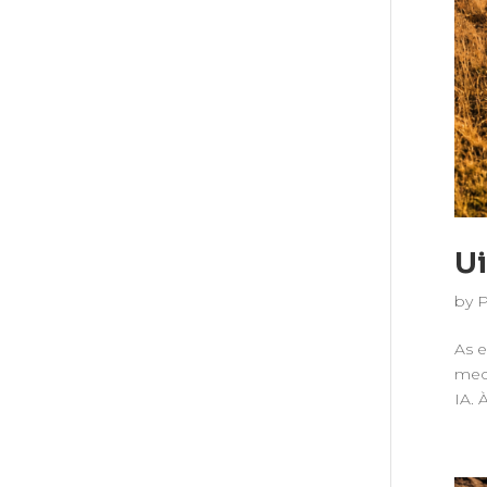
Ui
by
As e
mec
IA. 