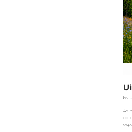
Ui
by
As o
coo
expa