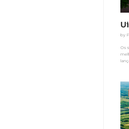
Ui
by
Os s
melh
lanç