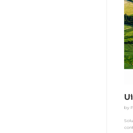
Ui
by
Solu
cont