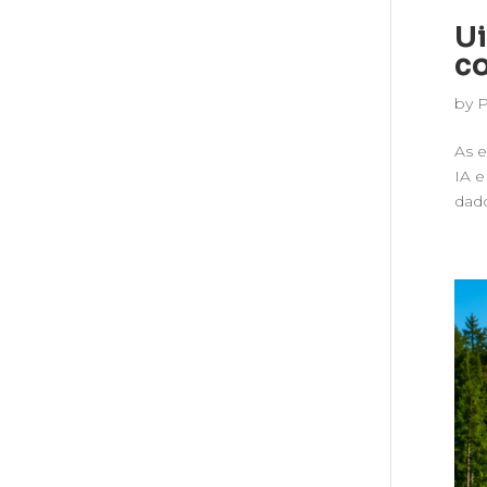
Ui
co
by
As e
IA 
dado