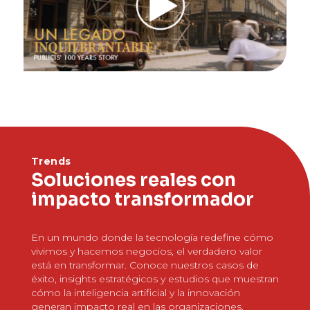
Trends
Soluciones reales con
impacto transformador
En un mundo donde la tecnología redefine cómo
vivimos y hacemos negocios, el verdadero valor
está en transformar. Conoce nuestros casos de
éxito, insights estratégicos y estudios que muestran
cómo la inteligencia artificial y la innovación
generan impacto real en las organizaciones.