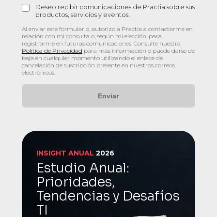
Deseo recibir comunicaciones de Practia sobre sus
productos, servicios y eventos.
Al enviar este formulario, autorizo a Practia a contactarme en
relación con mi consulta o, según mi elección, para
registrarme en futuras comunicaciones. Consulte nuestra
Política de Privacidad
para más información o puede darse de
baja en cualquier momento utilizando el enlace de
cancelación de suscripción presente en nuestros correos
electrónicos.
INSIGHT ANUAL
2026
Estudio Anual:
Prioridades,
Tendencias y Desafíos
TI