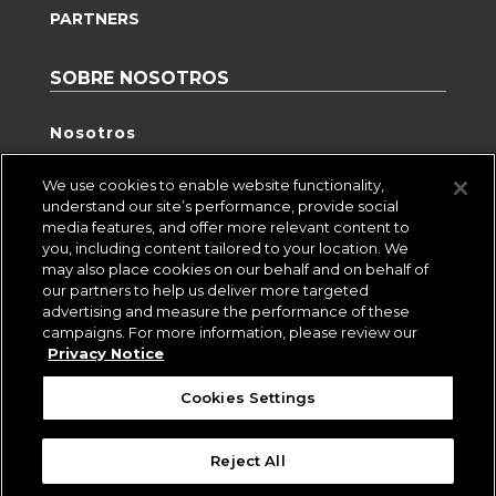
PARTNERS
SOBRE NOSOTROS
Nosotros
Practia
We use cookies to enable website functionality,
Eventos
understand our site’s performance, provide social
media features, and offer more relevant content to
Insight
you, including content tailored to your location. We
Perspectiva Digital
may also place cookies on our behalf and on behalf of
our partners to help us deliver more targeted
Contacto
advertising and measure the performance of these
Trabajar aquí
campaigns. For more information, please review our
Privacy Notice
Suscríbete
Política de Privacidad
Cookies Settings
Cookies Settings
Reject All