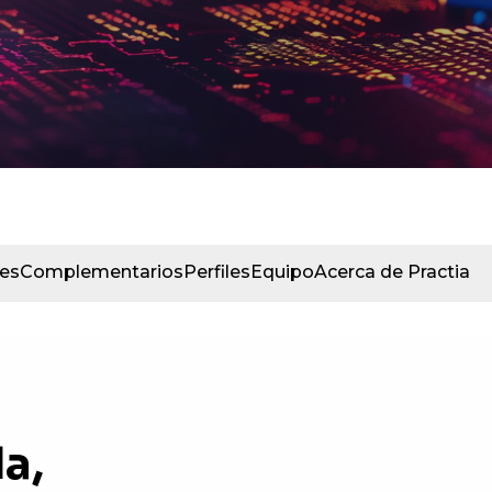
les
Complementarios
Perfiles
Equipo
Acerca de Practia
a,