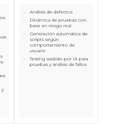
Análisis de defectos
dos
Dinámica de pruebas con
base en riesgo real
Generación automática de
bas
scripts según
comportamiento de
usuario
as
Testing asistido por IA para
os
pruebas y análisis de fallos
ara
 y