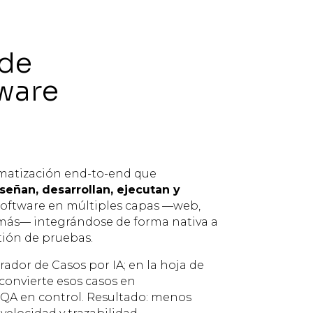
 de
tware
matización end-to-end que
señan, desarrollan, ejecutan y
software en múltiples capas —web,
 más— integrándose de forma nativa a
tión de pruebas.
or de Casos por IA; en la hoja de
 convierte esos casos en
QA en control. Resultado: menos