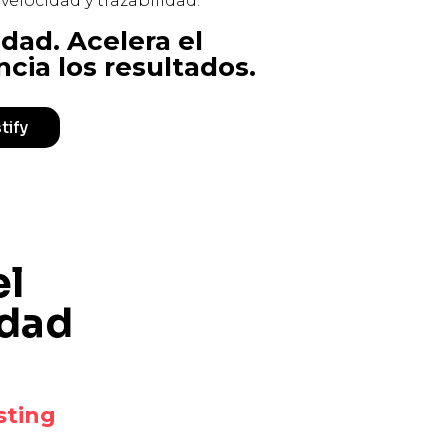
 velocidad y trazabilidad.
idad. Acelera el
ncia los resultados.
tify
el
idad
sting