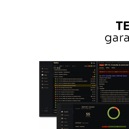
TE
gara