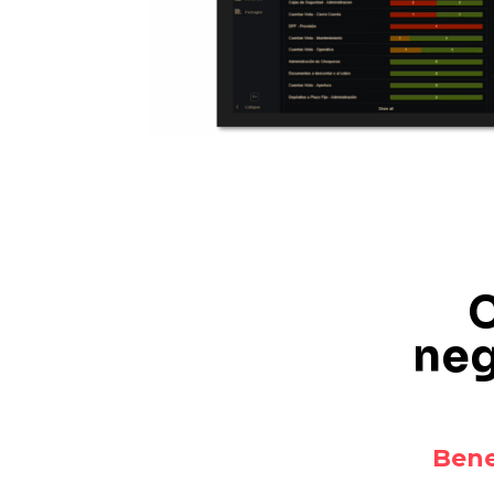
C
neg
Bene