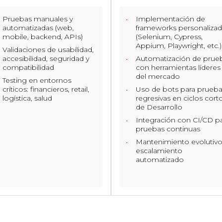
Pruebas manuales y
Implementación de
automatizadas (web,
frameworks personaliza
mobile, backend, APIs)
(Selenium, Cypress,
Appium, Playwright, etc.)
Validaciones de usabilidad,
accesibilidad, seguridad y
Automatización de prue
compatibilidad
con herramientas líderes
del mercado
Testing en entornos
críticos: financieros, retail,
Uso de bots para prueb
logística, salud
regresivas en ciclos cort
de Desarrollo
Integración con CI/CD p
pruebas continuas
Mantenimiento evolutivo
escalamiento
automatizado