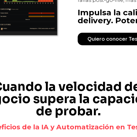
fallas post-go-live, más
Impulsa la cal
delivery. Pote
Quiero conocer Tes
uando la velocidad d
ocio supera la capac
de probar.
ficios de la IA y Automatización en Te