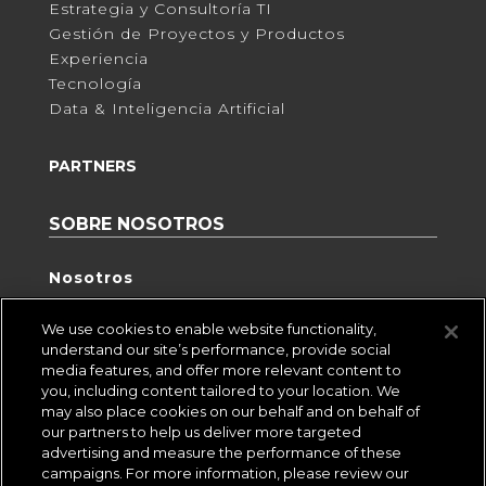
Estrategia y Consultoría TI
Gestión de Proyectos y Productos
Experiencia
Tecnología
Data & Inteligencia Artificial
PARTNERS
SOBRE NOSOTROS
Nosotros
Practia
We use cookies to enable website functionality,
Eventos
understand our site’s performance, provide social
media features, and offer more relevant content to
Insight
you, including content tailored to your location. We
Perspectiva Digital
may also place cookies on our behalf and on behalf of
our partners to help us deliver more targeted
Contacto
advertising and measure the performance of these
Trabajar aquí
campaigns. For more information, please review our