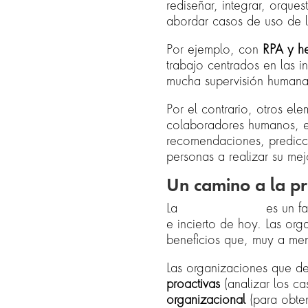
rediseñar, integrar, orque
abordar casos de uso de l
Por ejemplo, con
RPA y he
trabajo centrados en las i
mucha supervisión human
Por el contrario, otros e
colaboradores humanos, en
recomendaciones, predicci
personas a realizar su mej
Un camino a la p
La
automatización
es un fa
e incierto de hoy. Las org
beneficios que, muy a men
Las organizaciones que de
proactivas
(analizar los ca
organizacional
(para obten