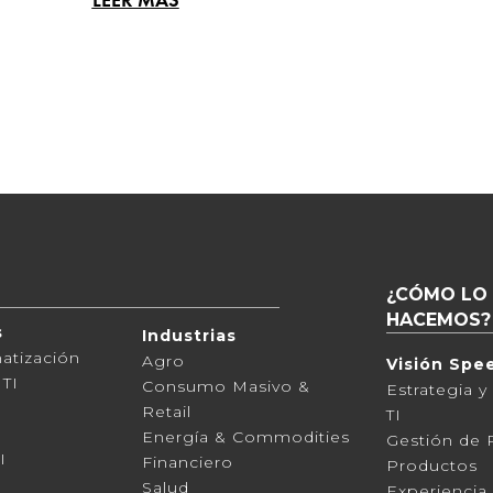
¿CÓMO LO
HACEMOS?
s
Industrias
atización
Agro
Visión Spe
 TI
Consumo Masivo &
Estrategia y
Retail
TI
Energía & Commodities
Gestión de 
I
Financiero
Productos
Salud
Experiencia