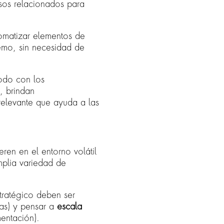
esos relacionados para
omatizar elementos de
remo, sin necesidad de
odo con los
, brindan
relevante que ayuda a las
eren en el entorno volátil
mplia variedad de
tratégico deben ser
cas) y pensar a
escala
mentación).