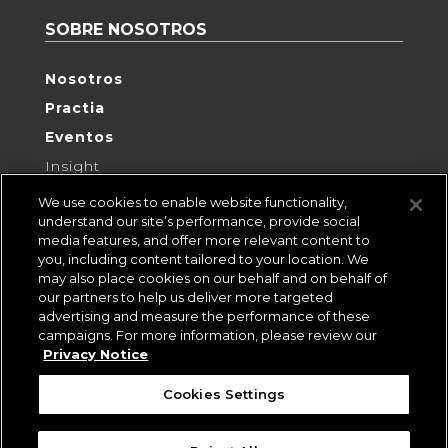
SOBRE NOSOTROS
Nosotros
Practia
Eventos
Insight
Perspectiva Digital
We use cookies to enable website functionality,
understand our site’s performance, provide social
Contacto
media features, and offer more relevant content to
Trabajar aquí
you, including content tailored to your location. We
may also place cookies on our behalf and on behalf of
Suscríbete
our partners to help us deliver more targeted
Política de Privacidad
advertising and measure the performance of these
campaigns. For more information, please review our
Cookies Settings
Privacy Notice
Cookies Settings